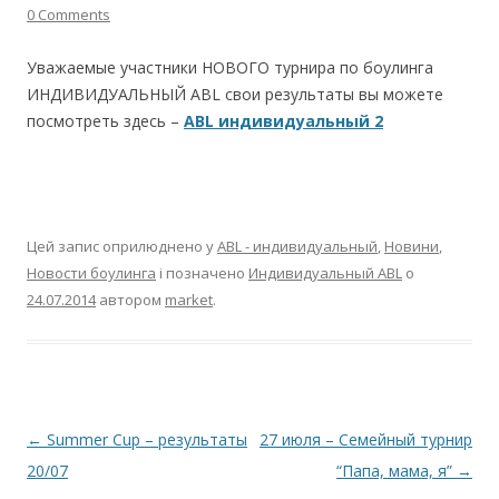
0 Comments
Уважаемые участники НОВОГО турнира по боулинга
ИНДИВИДУАЛЬНЫЙ АВL свои результаты вы можете
посмотреть здесь –
ABL индивидуальный 2
Цей запис оприлюднено у
ABL - индивидуальный
,
Новини
,
Новости боулинга
і позначено
Индивидуальный ABL
о
24.07.2014
автором
market
.
Навігація по запису
←
Summer Cup – результаты
27 июля – Семейный турнир
20/07
“Папа, мама, я”
→