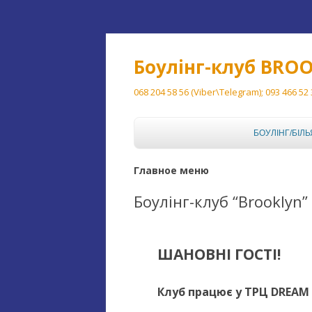
Боулінг-клуб BRO
068 204 58 56 (Viber\Telegram); 093 466 52
БОУЛІНГ/БІЛЬ
БОУЛІНГ
Главное меню
БІЛЬЯРД
Боулінг-клуб “Brooklyn”
ШАНОВНІ ГОСТІ!
Клуб працює у ТРЦ DREAM 