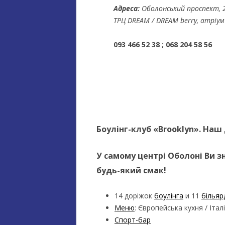
Адреса:
Оболонський проспект, 2
ТРЦ DREAM / DREAM berry, атріум 
093 466 52 38 ; 068 204 58 56
Боулінг-клуб «Brooklyn». Наш
У самому центрі Оболоні Ви з
будь-який смак!
14 доріжок
боулінга
и 11
більяр
Меню
: Європейська кухня / Італ
Спорт-бар