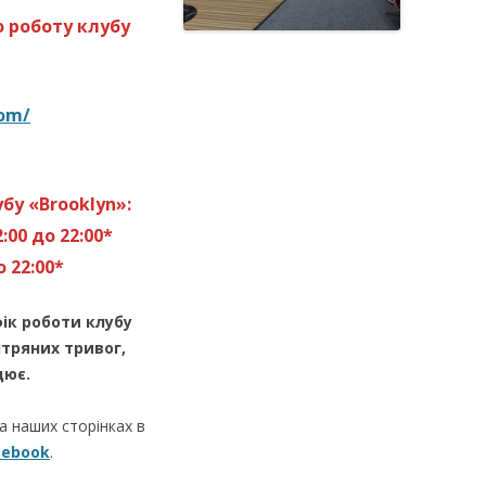
 роботу клубу
SUMMER CUP
СПЕЦИАЛЬНЫЕ
com/
ТУРНИРЫ
бу «Brooklyn»:
:00 до 22:00*
 22:00*
фік роботи клубу
ітряних тривог,
цює.
на наших сторінках в
cebook
.