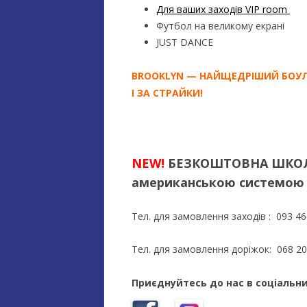
Для ваших заходів VIP room
Футбол на великому екрані
JUST DANCE
BROOKLYN — НАЙЩЕДРІШИЙ БОУЛ
І ЗА СТРАЙКИ!
NEW!
БЕЗКОШТОВНА ШКОЛА
американською системо
Тел. для замовлення заходів : 093 46
Тел. для замовлення доріжок: 068 20
Приєднуйтесь до нас в соціальн