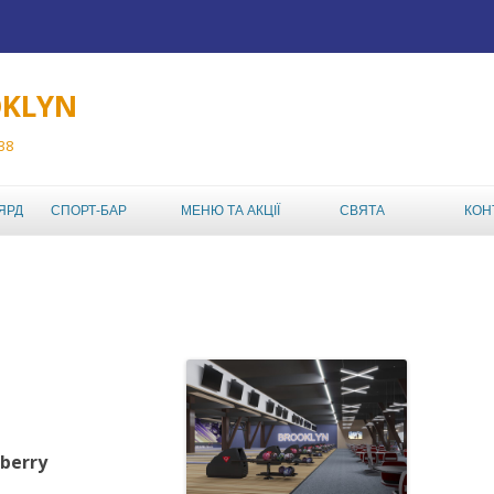
OKLYN
 38
Перейти до вмісту
ЯРД
СПОРТ-БАР
МЕНЮ ТА АКЦІЇ
СВЯТА
КОН
ТУРНІРИ
МЕНЮ РЕСТОРАНА
ABC TOUR
ДЕНЬ НАРОДЖЕННЯ
АКЦІЇ КЛУБУ
ABC MIXED DOUBLES
ДИТЯЧИЙ ДЕНЬ
АФІША
НАРОДЖЕННЯ
AMATEUR BOWLING
LEAGUE
КОРПОРАТИВ,
КОРПОРАТИВНИЙ
ШКІЛЬНИЙ ЧЕМПІОНАТ
ВІДПОЧИНОК У
БОУЛІНГ-КЛУБІ
berry
ИНДВИВИДУАЛЬНЫЙ
ABL