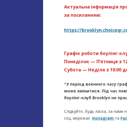
Актуальна інформація про
за посиланням:
https://brooklyn.choiceqr.
Графік роботи боулінг-клу
Понеділок — П’ятниця з 12
Субота — Неділя з 10:00 до
*
У період военного часу гра
може змінитися.
Під час пов
боулінг-клуб Brooklyn не пра
Слідкуйте, будь ласка, за нами 
соц. мережах
Instagram
та
Fa