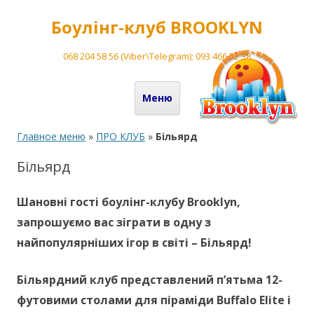
Боулінг-клуб BROOKLYN
068 204 58 56 (Viber\Telegram); 093 466 52 38
Перейти до вмісту
Меню
Главное меню
»
ПРО КЛУБ
»
Більярд
Більярд
Шановні гості боулінг-клубу Brooklyn,
запрошуємо вас зіграти в одну з
найпопулярніших ігор в світі – Більярд!
Більярдний клуб представлений п’ятьма
12-
футовими столами для піраміди Buffalo Elite і