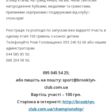
В кінці етапів, на Гранд Фіналі, на вас чекає святкове
нагородження Кубками, медалями та грамотами,
приємними сюрпризами і подарунками від клубу і
спонсорів!
Реєстрація та розподіл по запускам вже відкриті! Участь в
одному етапі 100 гривень з кожної дитини.
Телефонуйте Ромі Головащенко 093 240 92 66 або нашим
адміністраторам
044 585 85 50;
068 204 58 56;
095 045 54 25;
або пишіть на пошту: sport@brooklyn-
club.com.ua
Вартісь участі – 100 грн.
Сторінка в інтернеті:
http://brooklyn-
club.com.ua/championship/