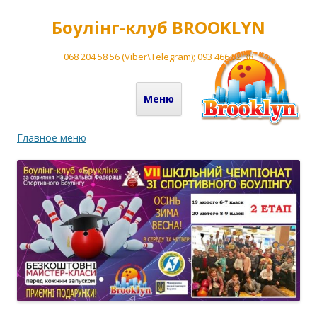
Боулінг-клуб BROOKLYN
068 204 58 56 (Viber\Telegram); 093 466 52 38
Перейти до вмісту
Меню
Главное меню