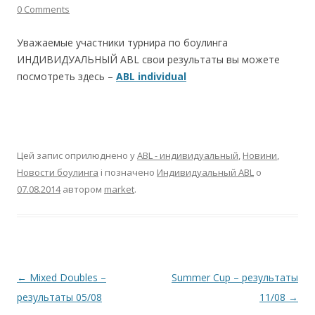
0 Comments
Уважаемые участники турнира по боулинга
ИНДИВИДУАЛЬНЫЙ АВL свои результаты вы можете
посмотреть здесь –
ABL individual
Цей запис оприлюднено у
ABL - индивидуальный
,
Новини
,
Новости боулинга
і позначено
Индивидуальный ABL
о
07.08.2014
автором
market
.
Навігація по запису
←
Mixed Doubles –
Summer Cup – результаты
результаты 05/08
11/08
→