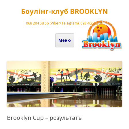
Боулінг-клуб BROOKLYN
068 204 58 56 (Viber\Telegram); 093 466 52 38
Перейти до вмісту
Меню
Brooklyn Cup – результаты