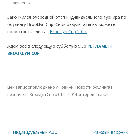
0 Comments
Закончился очередной этап индивидуального турнира по
боулингу Brooklyn Cup. Свои результаты вы можете
посмотреть здесь –
Brooklyn Cup 2014
Ждем вас в следующую субботу в 9:30
РЕГЛАМЕНТ
BROOKLYN CUP
Цей запис оприлюднено у
Новини
,
Новости боулинга
і
позначено
Brooklyn Cup
о
01.09.2014
автором
market
.
Навігація по запису
←
Индивидуальный ABL –
Каждый вторник