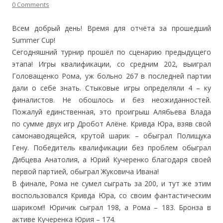
0 Comments
Всем добрый день! Время для отчёта за прошедший
Summer Cup!
Сегодняшний турнир прошёл по сценарию предыдущего
этапа! Игры квалификации, со средним 202, выиграл
Головащенко Рома, уж больно 267 в последней партии
дали о себе знать. Стыковые игры определяли 4 – ку
финалистов. Не обошлось и без неожиданностей.
Пожалуй единственная, это проигрыш Алябьева Влада
по сумме двух игр Дробот Алёне. Кривда Юра, взяв свой
самонаводящейся, крутой шарик – обыграл Полищука
Гену. Победитель к
валификации без проблем обыграл
Дибцева Анатолия, а Юрий Кучеренко благодаря своей
первой партией, обыграл Жуковича Ивана!
В финале, Рома не сумел сыграть за 200, и тут же этим
воспользовался Кривда Юра, со своим фантастическим
шариком!! Юричик сыграл 198, а Рома – 183. Бронза в
активе Кучеренка Юрия – 174.