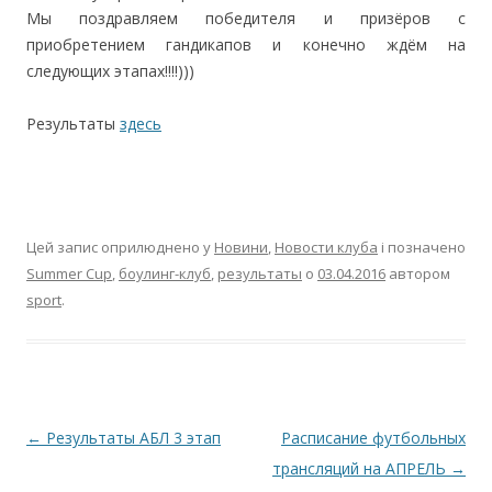
Мы поздравляем победителя и призёров с
приобретением гандикапов и конечно ждём на
следующих этапах!!!!)))
Результаты
здесь
Цей запис оприлюднено у
Новини
,
Новости клуба
і позначено
Summer Cup
,
боулинг-клуб
,
результаты
о
03.04.2016
автором
sport
.
Навігація по запису
←
Результаты АБЛ 3 этап
Расписание футбольных
трансляций на АПРЕЛЬ
→