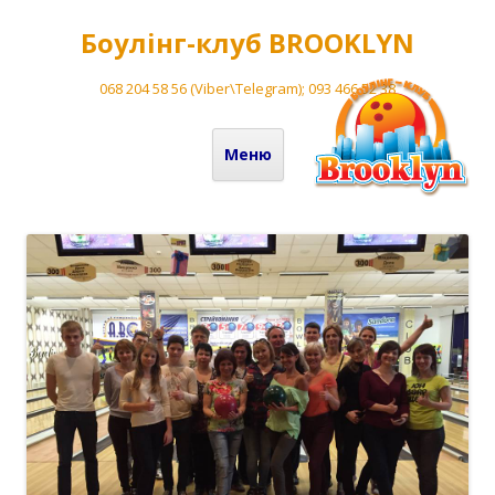
Боулінг-клуб BROOKLYN
068 204 58 56 (Viber\Telegram); 093 466 52 38
Перейти до вмісту
Меню