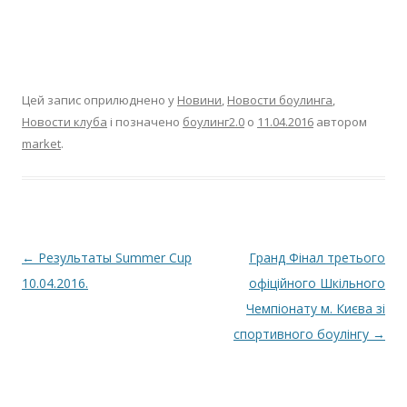
Цей запис оприлюднено у
Новини
,
Новости боулинга
,
Новости клуба
і позначено
боулинг2.0
о
11.04.2016
автором
market
.
Навігація по запису
←
Результаты Summer Сup
Гранд Фінал третього
10.04.2016.
офіційного Шкільного
Чемпіонату м. Києва зі
спортивного боулінгу
→