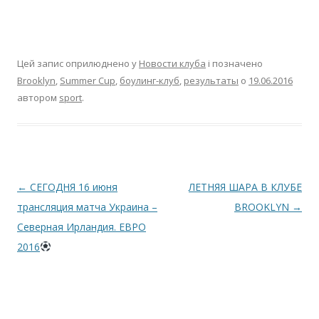
Цей запис оприлюднено у
Новости клуба
і позначено
Brooklyn
,
Summer Cup
,
боулинг-клуб
,
результаты
о
19.06.2016
автором
sport
.
Навігація по запису
←
СЕГОДНЯ 16 июня
ЛЕТНЯЯ ШАРА В КЛУБЕ
трансляция матча Украина –
BROOKLYN
→
Северная Ирландия. ЕВРО
2016