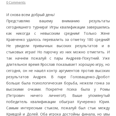
0 Comments
И снова всем добрый день!
Представляю вашему вниманию результаты
сегодняшнего турнира! Игры квалификации завершились
как никогда с невысоким средним!
Только Жене
Кравченко удалось перевалить за отметку 180 средний!
Не увидели привычных высоких результатов и в
стыковых играх! Но парочку из них можно отметить. И
так начнём пожалуй с пары Андреев-Покутний. Уже
длительное время Ярослав показывает хорошую игру, но
сегодня, он не нашёл контр аргументов против высоких
результатов А
ндрея. В паре Головащенко-Дробот
больше была психологическая борьба, нежели гонка за
высокими очками. Покрепче психа была у Ромы
(Петрович ничего личнего!!). Выше упомянутый
победитель квалификации обыграл Кучеренко Юрия.
Самым интересным стыком, пожалуй был стык между
Кривдой и Долей. Оба игрока достойны финала, но увы