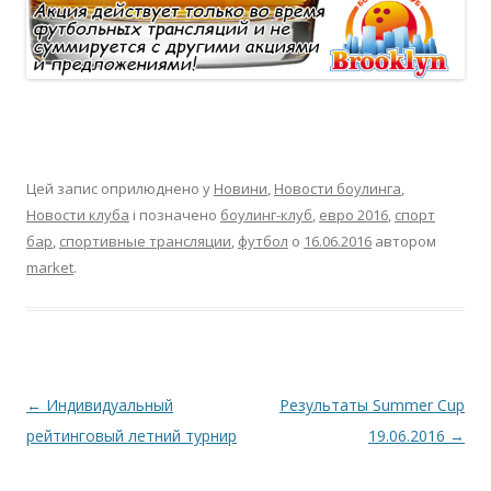
Цей запис оприлюднено у
Новини
,
Новости боулинга
,
Новости клуба
і позначено
боулинг-клуб
,
евро 2016
,
спорт
бар
,
спортивные трансляции
,
футбол
о
16.06.2016
автором
market
.
Навігація по запису
←
Индивидуальный
Результаты Summer Cup
рейтинговый летний турнир
19.06.2016
→