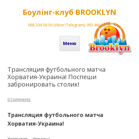
Боулінг-клуб BROOKLYN
068 204 58 56 (Viber\Telegram); 093 466 52 38
Перейти до вмісту
Меню
Трансляция футбольного матча
Хорватия-Украина! Поспеши
забронировать столик!
0 Comments
Трансляция футбольного матча
Хорватия-Украина!
Хорватия – Украина