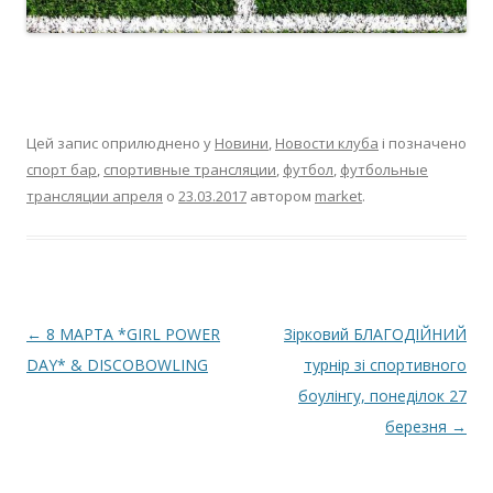
Цей запис оприлюднено у
Новини
,
Новости клуба
і позначено
спорт бар
,
спортивные трансляции
,
футбол
,
футбольные
трансляции апреля
о
23.03.2017
автором
market
.
Навігація по запису
←
8 МАРТА *GIRL POWER
Зірковий БЛАГОДІЙНИЙ
DAY* & DISCOBOWLING
турнір зі спортивного
боулінгу, понеділок 27
березня
→