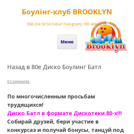
Боулінг-клуб BROOKLYN
068 204 58 56 (Viber\Telegram); 093 466 52 38
Перейти до вмісту
Меню
Назад в 80е Диско Боулинг Батл
0 Comments
По многочисленным просьбам
трудящихся!
Диско Батл в формате Дискотеки 80-х!!!
Собирай друзей, бери участие в
конкурсаз и получай бонуcы, танцуй под