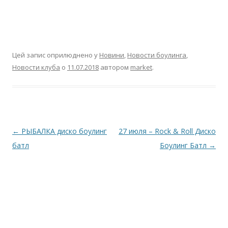
Цей запис оприлюднено у
Новини
,
Новости боулинга
,
Новости клуба
о
11.07.2018
автором
market
.
Навігація по запису
←
РЫБАЛКА диско боулинг
27 июля – Rock & Roll Диско
батл
Боулинг Батл
→