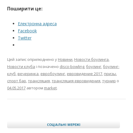
Поширити це:
Електронна адреса
Facebook
Twitter
Цей запис оприлюднено у
Новини
,
Новости боулинга
,
Новости клуба
і позначено
disco-bowling
,
боулинг
,
боулинг-
клуб
,
вечеринка
,
евробоулинг
,
евровидение 2017
,
призы
,
спорт бар
,
трансляция
,
трансляция евровидения
,
турнир
о
04.05.2017
автором
market
.
СОЦІАЛЬНІ МЕРЕЖІ