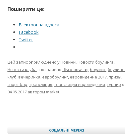
Поширити це:
Електронна адреса
Facebook
Twitter
Цей запис оприлюднено у
Новини
,
Новости боулинга
,
Новости клуба
і позначено
disco-bowling
,
боулинг
,
боулинг-
клуб
,
вечеринка
,
евробоулинг
,
евровидение 2017
,
призы
,
спорт бар
,
трансляция
,
трансляция евровидения
,
турнир
о
04.05.2017
автором
market
.
СОЦІАЛЬНІ МЕРЕЖІ