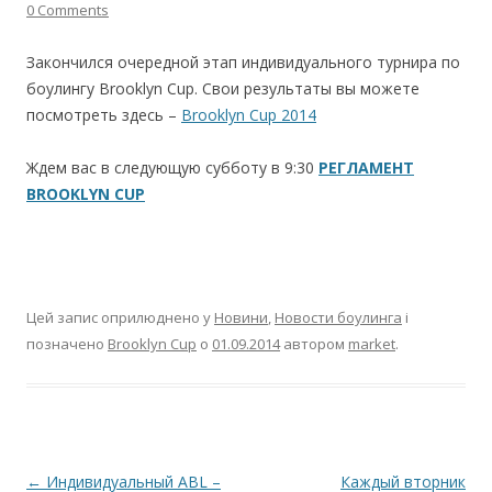
0 Comments
Закончился очередной этап индивидуального турнира по
боулингу Brooklyn Cup. Свои результаты вы можете
посмотреть здесь –
Brooklyn Cup 2014
Ждем вас в следующую субботу в 9:30
РЕГЛАМЕНТ
BROOKLYN CUP
Цей запис оприлюднено у
Новини
,
Новости боулинга
і
позначено
Brooklyn Cup
о
01.09.2014
автором
market
.
Навігація по запису
←
Индивидуальный ABL –
Каждый вторник