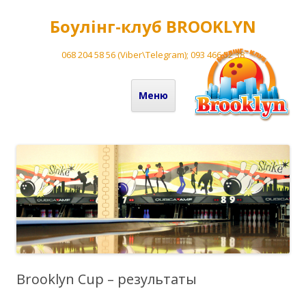
Боулінг-клуб BROOKLYN
068 204 58 56 (Viber\Telegram); 093 466 52 38
Перейти до вмісту
Меню
Brooklyn Cup – результаты