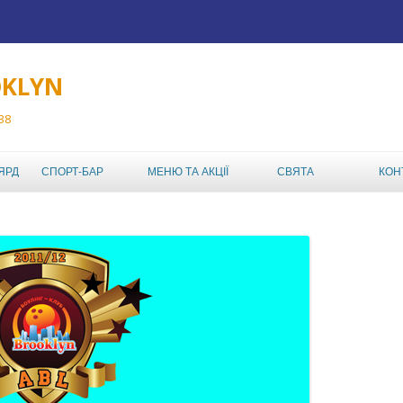
OKLYN
 38
Перейти до вмісту
ЯРД
СПОРТ-БАР
МЕНЮ ТА АКЦІЇ
СВЯТА
КОН
ТУРНІРИ
МЕНЮ РЕСТОРАНА
ABC TOUR
ДЕНЬ НАРОДЖЕННЯ
АКЦІЇ КЛУБУ
ABC MIXED DOUBLES
ДИТЯЧИЙ ДЕНЬ
АФІША
НАРОДЖЕННЯ
AMATEUR BOWLING
LEAGUE
КОРПОРАТИВ,
КОРПОРАТИВНИЙ
ШКІЛЬНИЙ ЧЕМПІОНАТ
ВІДПОЧИНОК У
БОУЛІНГ-КЛУБІ
ИНДВИВИДУАЛЬНЫЙ
ABL