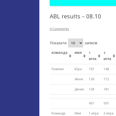
ABL results – 08.10
0 Comments
Показати
записів
КОМАНДА
ИМЯ
1
2
ИГРА
ИГРА
Помпеи
Юра
167
148
Женя
136
172
Денис
128
181
431
501
Команда
Имя
1 игра
2 игра