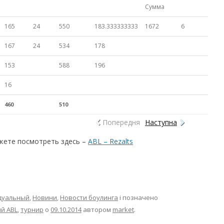
Сумма
165
24
550
183.333333333
1672
6
167
24
534
178
153
588
196
16
460
510
Попередня
Наступна
жете посмотреть здесь –
АВL – Rezalts
идуальный
,
Новини
,
Новости боулинга
і позначено
й ABL
,
турнир
о
09.10.2014
автором
market
.