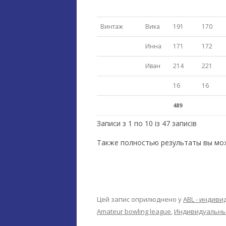
Винтаж
Вика
191
170
Инна
171
172
Иван
214
221
16
16
489
Записи з 1 по 10 із 47 записів
Также полностью результаты вы мо
Цей запис оприлюднено у
ABL - индив
Amateur bowling league
,
Индивидуальны