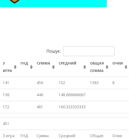
SUMMER CUP
СПЕЦИАЛЬНЫЕ
ТУРНИРЫ
Пошук:
3
ГНД
СУММА
СРЕДНИЙ
ОБЩАЯ
ОЧКИ
ИГРА
СУММА
141
456
152
1383
8
138
446
148.666666667
172
481
160.333333333
451
3 игра
ГНД
Сумма
Средний
Общая
Очки