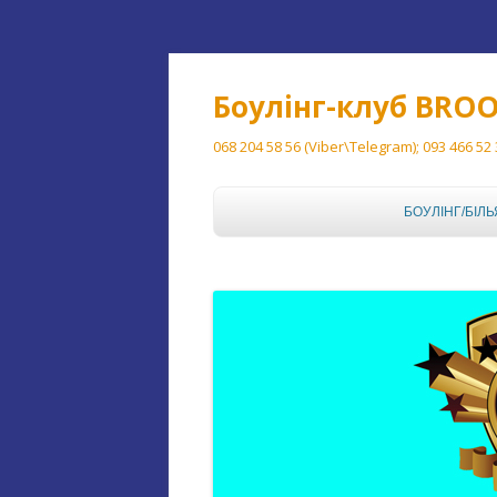
Боулінг-клуб BRO
068 204 58 56 (Viber\Telegram); 093 466 52
БОУЛІНГ/БІЛЬ
БОУЛІНГ
БІЛЬЯРД