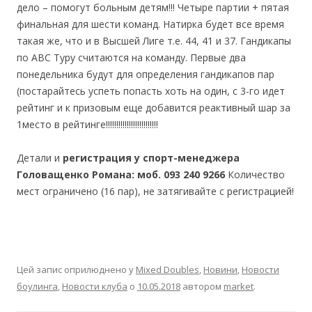
дело – помогут больным детям!!! Четыре партии + пятая
финальная для шести команд. Натирка будет все время
такая же, что и в Высшей Лиге т.е. 44, 41 и 37. Гандикапы
по АВС Туру считаются на команду. Первые два
понедельника будут для определения гандикапов пар
(постарайтесь успеть попасть хоть на один, с 3-го идет
рейтинг и к призовым еще добавится реактивный шар за
1место в рейтинге!!!!!!!!!!!!!!!!!!!!!!!!!
Детали и
регистрация у спорт-менеджера
Головащенко Романа: моб. 093 240 9266
Количество
мест ограничено (16 пар), не затягивайте с регистрацией!
Цей запис оприлюднено у
Mixed Doubles
,
Новини
,
Новости
боулинга
,
Новости клуба
о
10.05.2018
автором
market
.