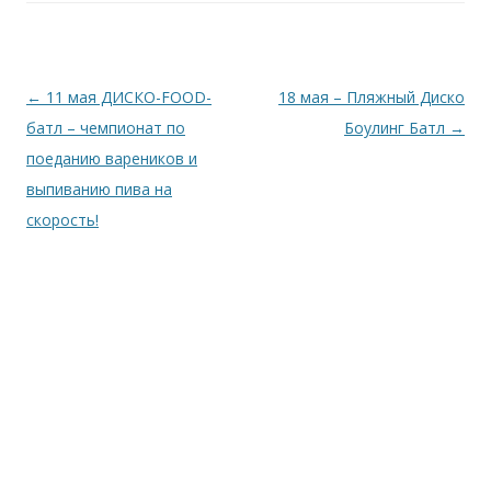
Навігація по запису
←
11 мая ДИСКО-FOOD-
18 мая – Пляжный Диско
батл – чемпионат по
Боулинг Батл
→
поеданию вареников и
выпиванию пива на
скорость!