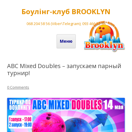
Боулінг-клуб BROOKLYN
068 204 58 56 (Viber\Telegram); 093 466 52 38
Перейти до вмісту
Меню
ABC Mixed Doubles – запускаем парный
турнир!
0 Comments