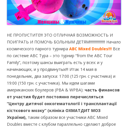
НЕ ПРОПУСТИТЕ!!! ЭТО ОТЛИЧНАЯ ВОЗМОЖНОСТЬ И
ПОИГРАТЬ И ПОМОЧЬ БОЛЬНЫМ ДЕТЯМ!!!!!!!!!!!!!!!!!! Начало
космического парного турнира
ABC Mixed Doubles!!!
Все
по системе АВС Тура – это турнир “from the ABC Tour
Family”, поэтому шансы выиграть есть у всех: и у
начинающих, и у продвинутых!!! Итак 14 мая в
понедельник, два запуска: 17:00 (125 грн. с участника) и
19:00 (150 грн. с участника). Мы идем шагами
американских боулеров (PBA & WPBA):
часть финансов
от участия будет посто
янно перечисляться
“Центру дитячої онкогематології і трансплантації
кісткового мозку” (клініка ОХМАТДИТ МОЗ
України),
таким образом все участники АВС Mixed
Doubles вместе с клубом параллельно сделают доброе