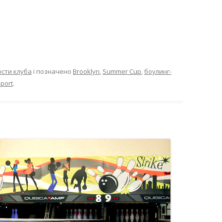
сти клуба
і позначено
Brooklyn
,
Summer Cup
,
боулинг-
sport
.