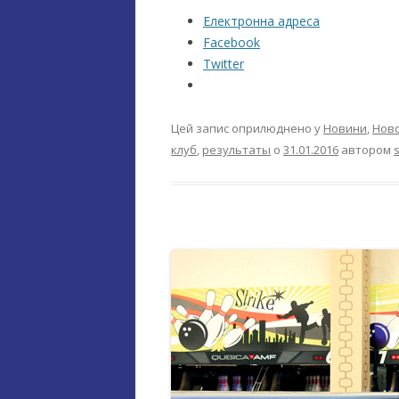
Електронна адреса
Facebook
Twitter
Цей запис оприлюднено у
Новини
,
Ново
клуб
,
результаты
о
31.01.2016
автором