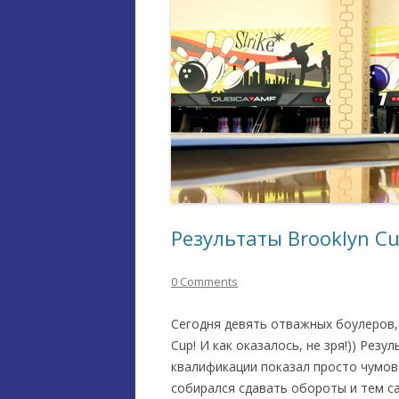
Результаты Brooklyn Cu
0 Comments
Сегодня девять отважных боулеров,
Cup! И как оказалось, не зря!)) Рез
квалификации показал просто чумово
собирался сдавать обороты и тем с