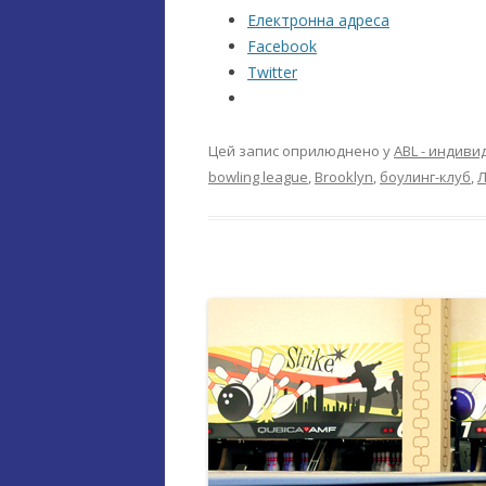
Електронна адреса
Facebook
Twitter
Цей запис оприлюднено у
ABL - индив
bowling league
,
Brooklyn
,
боулинг-клуб
,
Л