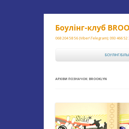
Боулінг-клуб BRO
068 204 58 56 (Viber\Telegram); 093 466 52
БОУЛІНГ/БІЛЬ
БОУЛІНГ
АРХІВИ ПОЗНАЧОК:
BROOKLYN
БІЛЬЯРД