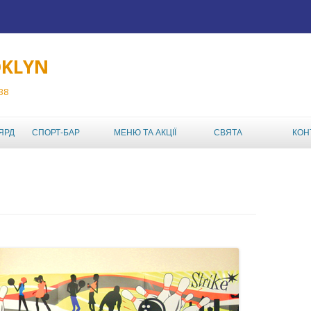
OKLYN
 38
Перейти до вмісту
ЯРД
СПОРТ-БАР
МЕНЮ ТА АКЦІЇ
СВЯТА
КОН
ТУРНІРИ
МЕНЮ РЕСТОРАНА
ABC TOUR
ДЕНЬ НАРОДЖЕННЯ
АКЦІЇ КЛУБУ
ABC MIXED DOUBLES
ДИТЯЧИЙ ДЕНЬ
АФІША
НАРОДЖЕННЯ
AMATEUR BOWLING
LEAGUE
КОРПОРАТИВ,
КОРПОРАТИВНИЙ
ШКІЛЬНИЙ ЧЕМПІОНАТ
ВІДПОЧИНОК У
БОУЛІНГ-КЛУБІ
ИНДВИВИДУАЛЬНЫЙ
ABL