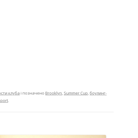
сти клуба
і позначено
Brooklyn
,
Summer Cup
,
боулинг-
sport
.