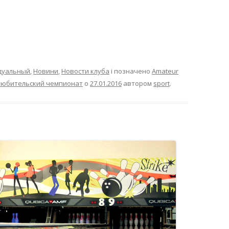
идуальный
,
Новини
,
Новости клуба
і позначено
Amateur
юбительский чемпионат
о
27.01.2016
автором
sport
.