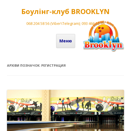
Боулінг-клуб BROOKLYN
068 204 58 56 (Viber\Telegram); 093 466 52 38
Перейти до вмісту
Меню
АРХІВИ ПОЗНАЧОК:
РЕГИСТРАЦИЯ