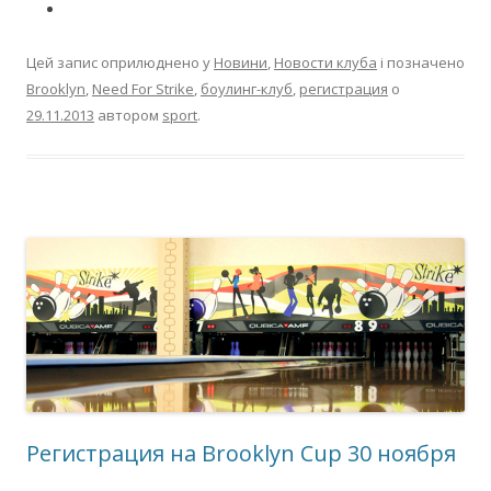
Цей запис оприлюднено у
Новини
,
Новости клуба
і позначено
Brooklyn
,
Need For Strike
,
боулинг-клуб
,
регистрация
о
29.11.2013
автором
sport
.
Регистрация на Brooklyn Cup 30 ноября