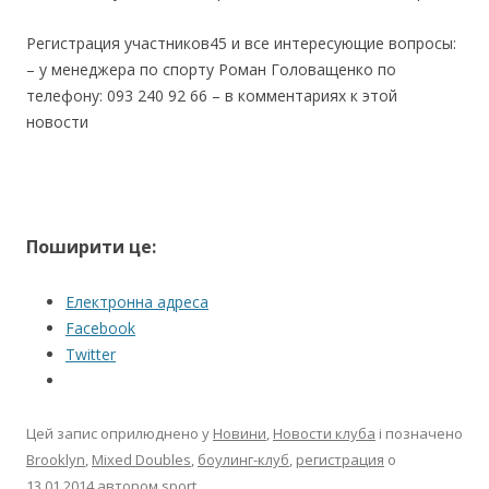
Регистрация участников45 и все интересующие вопросы:
– у менеджера по спорту Роман Головащенко по
телефону: 093 240 92 66 – в комментариях к этой
новости
Поширити це:
Електронна адреса
Facebook
Twitter
Цей запис оприлюднено у
Новини
,
Новости клуба
і позначено
Brooklyn
,
Mixed Doubles
,
боулинг-клуб
,
регистрация
о
13.01.2014
автором
sport
.