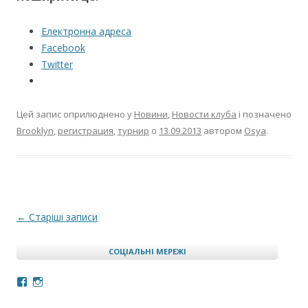
Електронна адреса
Facebook
Twitter
Цей запис оприлюднено у
Новини
,
Новости клуба
і позначено
Brooklyn
,
регистрация
,
турнир
о
13.09.2013
автором
Osya
.
Навігація по запису
←
Старіші записи
СОЦІАЛЬНІ МЕРЕЖІ
Facebook
Instagram