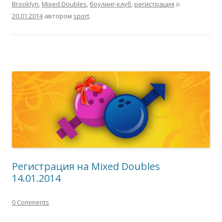
Brooklyn
,
Mixed Doubles
,
боулинг-клуб
,
регистрация
о
20.01.2014
автором
sport
.
Регистрация на Mixed Doubles
14.01.2014
0 Comments