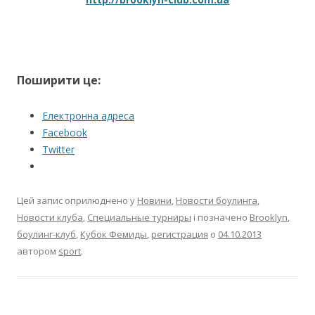
Поширити це:
Електронна адреса
Facebook
Twitter
Цей запис оприлюднено у
Новини
,
Новости боулинга
,
Новости клуба
,
Специальные турниры
і позначено
Brooklyn
,
боулинг-клуб
,
Кубок Фемиды
,
регистрация
о
04.10.2013
автором
sport
.