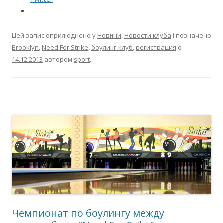
Цей запис оприлюднено у
Новини
,
Новости клуба
і позначено
Brooklyn
,
Need For Strike
,
боулинг-клуб
,
регистрация
о
14.12.2013
автором
sport
.
Чемпионат по боулингу между