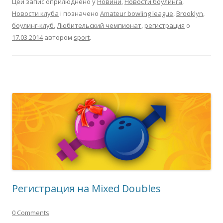
Цей запис оприлюднено у
Новини
,
Новости боулинга
,
Новости клуба
і позначено
Amateur bowling league
,
Brooklyn
,
боулинг-клуб
,
Любительский чемпионат
,
регистрация
о
17.03.2014
автором
sport
.
Регистрация на Mixed Doubles
0 Comments