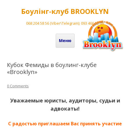
Боулінг-клуб BROOKLYN
068 204 58 56 (Viber\Telegram); 093 466 52 38
Перейти до вмісту
Меню
Кубок Фемиды в боулинг-клубе
«Brooklyn»
0 Comments
Уважаемые юристы, аудиторы, судьи и
адвокаты!
С радостью приглашаем Вас принять участие