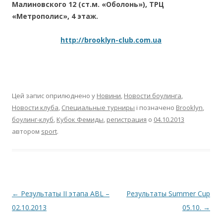
Малиновского 12 (ст.м. «Оболонь»), ТРЦ
«Метрополис», 4 этаж.
http://brooklyn-club.com.ua
Цей запис оприлюднено у
Новини
,
Новости боулинга
,
Новости клуба
,
Специальные турниры
і позначено
Brooklyn
,
боулинг-клуб
,
Кубок Фемиды
,
регистрация
о
04.10.2013
автором
sport
.
Навігація по запису
←
Результаты ІІ этапа ABL –
Результаты Summer Cup
02.10.2013
05.10.
→