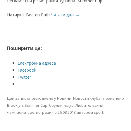
Регламент и регистрация турнира “Summer Cup”.
Натирка Beaten Path
Читати далі
→
Поширити це:
Електронна адреса
Facebook
Twitter
Цей запис оприлюднено у
Новини
,
Новости клуба
і позначено
Brooklyn
,
Summer Cup
,
боулинг-клуб
,
Любительский
чемпионат
,
регистрация
о
26.08.2013
автором
sport
.