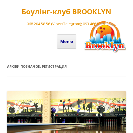
Боулінг-клуб BROOKLYN
068 204 58 56 (Viber\Telegram); 093 466 52 38
Перейти до вмісту
Меню
АРХІВИ ПОЗНАЧОК:
РЕГИСТРАЦИЯ