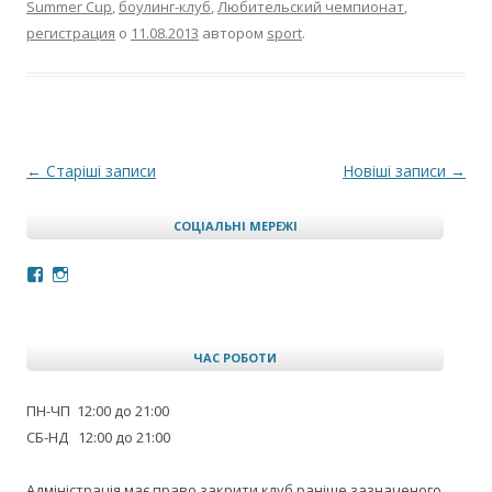
Summer Cup
,
боулинг-клуб
,
Любительский чемпионат
,
регистрация
о
11.08.2013
автором
sport
.
Навігація по запису
←
Старіші записи
Новіші записи
→
СОЦІАЛЬНІ МЕРЕЖІ
Facebook
Instagram
ЧАС РОБОТИ
ПН-ЧП 12:00 до 21:00
СБ-НД 12:00 до 21:00
Адміністрація має право закрити клуб раніше зазначеного