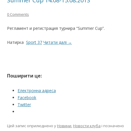
Summer Cup 14.08-15.08.2013
0 Comments
Регламент и регистрация турнира “Summer Cup”.
Натирка
Sport 37
Читати далі
→
Поширити це:
Електронна адреса
Facebook
Twitter
Цей запис оприлюднено у
Новини
,
Новости клуба
і позначено