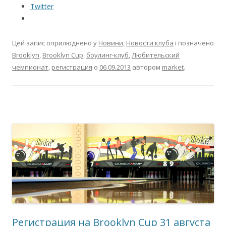
Twitter
Цей запис оприлюднено у
Новини
,
Новости клуба
і позначено
Brooklyn
,
Brooklyn Cup
,
боулинг-клуб
,
Любительский
чемпионат
,
регистрация
о
06.09.2013
автором
market
.
Регистрация на Brooklyn Cup 31 августа