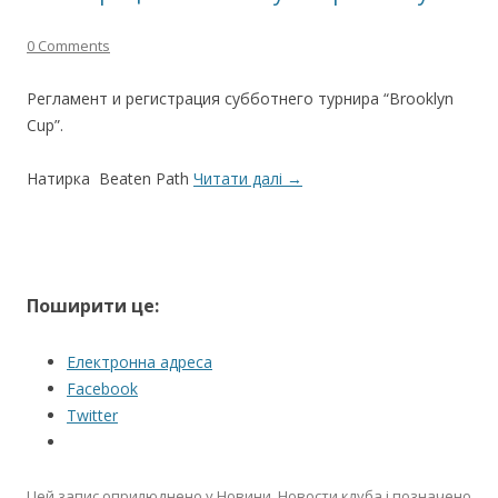
0 Comments
Регламент и регистрация субботнего турнира “Brooklyn
Cup”.
Натирка Beaten Path
Читати далі
→
Поширити це:
Електронна адреса
Facebook
Twitter
Цей запис оприлюднено у
Новини
,
Новости клуба
і позначено