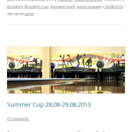
Brooklyn
,
Brooklyn Cup
,
боулинг-клуб
,
регистрация
о
26.08.2013
автором
sport
.
Summer Cup 28.08-29.08.2013
0 Comments