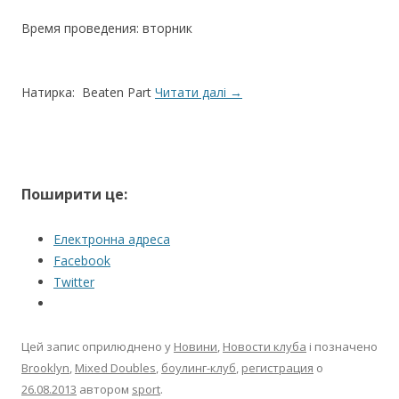
Время проведения: вторник
Натирка: Beaten Part
Читати далі
→
Поширити це:
Електронна адреса
Facebook
Twitter
Цей запис оприлюднено у
Новини
,
Новости клуба
і позначено
Brooklyn
,
Mixed Doubles
,
боулинг-клуб
,
регистрация
о
26.08.2013
автором
sport
.