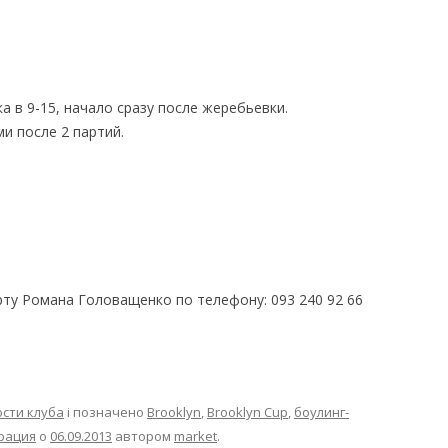
а в 9-15, начало сразу после жеребьевки.
ми после 2 партий.
ту Романа Головащенко по телефону: 093 240 92 66
сти клуба
і позначено
Brooklyn
,
Brooklyn Cup
,
боулинг-
рация
о
06.09.2013
автором
market
.