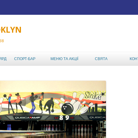
OKLYN
 38
Перейти до вмісту
ЯРД
СПОРТ-БАР
МЕНЮ ТА АКЦІЇ
СВЯТА
КОН
ТУРНІРИ
МЕНЮ РЕСТОРАНА
ABC TOUR
ДЕНЬ НАРОДЖЕННЯ
АКЦІЇ КЛУБУ
ABC MIXED DOUBLES
ДИТЯЧИЙ ДЕНЬ
АФІША
НАРОДЖЕННЯ
AMATEUR BOWLING
LEAGUE
КОРПОРАТИВ,
КОРПОРАТИВНИЙ
ШКІЛЬНИЙ ЧЕМПІОНАТ
ВІДПОЧИНОК У
БОУЛІНГ-КЛУБІ
ИНДВИВИДУАЛЬНЫЙ
ABL