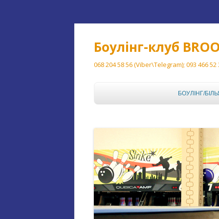
Боулінг-клуб BRO
068 204 58 56 (Viber\Telegram); 093 466 52
БОУЛІНГ/БІЛЬ
БОУЛІНГ
БІЛЬЯРД