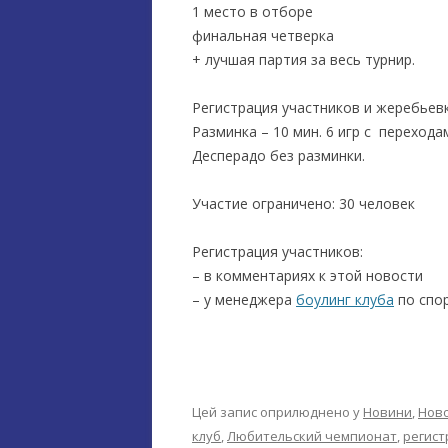
1 место в отборе
финальная четверка
+ лучшая партия за весь турнир.
Регистрация участников и жеребьевк
Разминка – 10 мин. 6 игр с перехода
Десперадо без разминки.
Участие ограничено: 30 человек
Регистрация участников:
– в комментариях к этой новости
– у менеджера
боулинг клуба
по спор
Цей запис оприлюднено у
Новини
,
Ново
клуб
,
Любительский чемпионат
,
регист