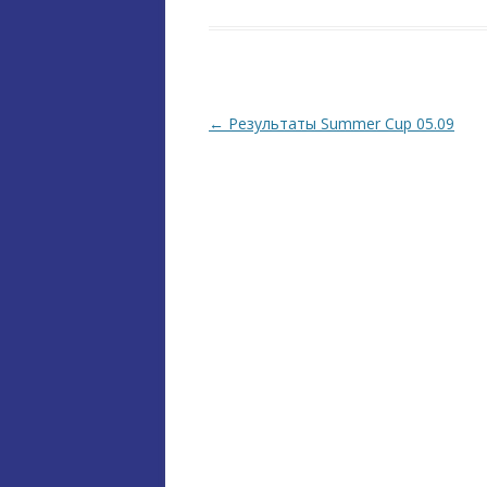
Навігація по запису
←
Результаты Summer Cup 05.09