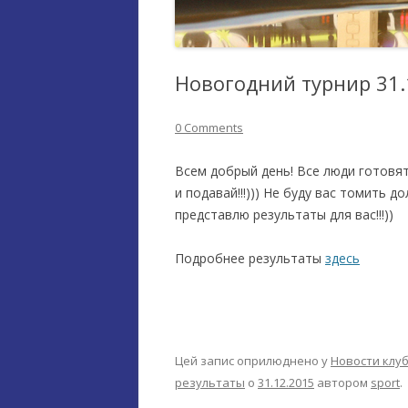
Новогодний турнир 31.
0 Comments
Всем добрый день! Все люди готовя
и подавай!!!))) Не буду вас томить д
представлю результаты для вас!!!))
Подробнее результаты
здесь
Цей запис оприлюднено у
Новости клу
результаты
о
31.12.2015
автором
sport
.