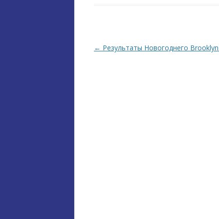
Навігація по запису
←
Результаты Новогоднего Brooklyn