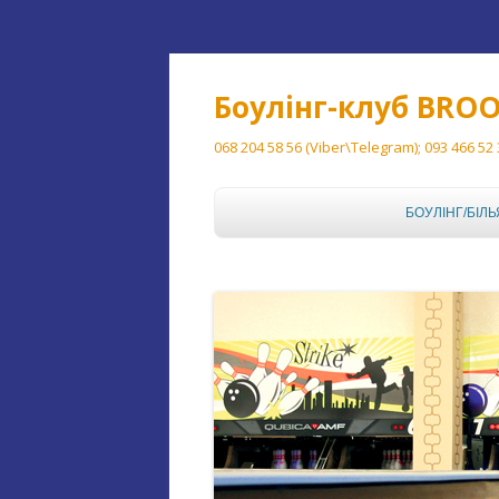
Боулінг-клуб BRO
068 204 58 56 (Viber\Telegram); 093 466 52
БОУЛІНГ/БІЛЬ
БОУЛІНГ
БІЛЬЯРД