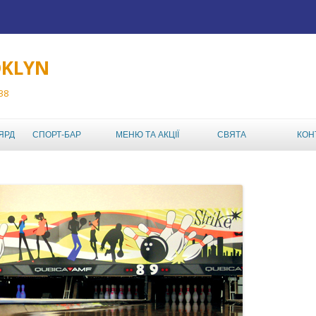
OKLYN
 38
Перейти до вмісту
ЯРД
СПОРТ-БАР
МЕНЮ ТА АКЦІЇ
СВЯТА
КОН
ТУРНІРИ
МЕНЮ РЕСТОРАНА
ABC TOUR
ДЕНЬ НАРОДЖЕННЯ
АКЦІЇ КЛУБУ
ABC MIXED DOUBLES
ДИТЯЧИЙ ДЕНЬ
АФІША
НАРОДЖЕННЯ
AMATEUR BOWLING
LEAGUE
КОРПОРАТИВ,
КОРПОРАТИВНИЙ
ШКІЛЬНИЙ ЧЕМПІОНАТ
ВІДПОЧИНОК У
БОУЛІНГ-КЛУБІ
ИНДВИВИДУАЛЬНЫЙ
ABL