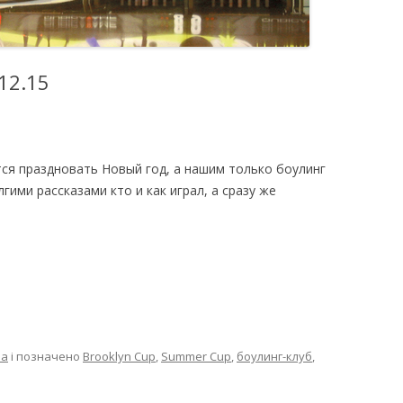
SUMMER CUP
СПЕЦИАЛЬНЫЕ
12.15
ТУРНИРЫ
тся праздновать Новый год, а нашим только боулинг
олгими рассказами кто и как играл, а сразу же
ба
і позначено
Brooklyn Cup
,
Summer Cup
,
боулинг-клуб
,