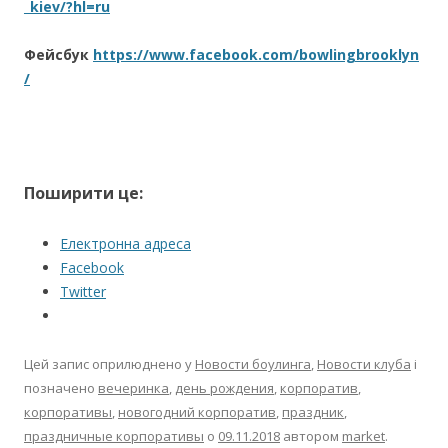
_kiev/?hl=ru
Фейсбук
https://www.facebook.com/bowlingbrooklyn
/
Поширити це:
Електронна адреса
Facebook
Twitter
Цей запис оприлюднено у
Новости боулинга
,
Новости клуба
і
позначено
вечеринка
,
день рождения
,
корпоратив
,
корпоративы
,
новогодний корпоратив
,
праздник
,
праздничные корпоративы
о
09.11.2018
автором
market
.