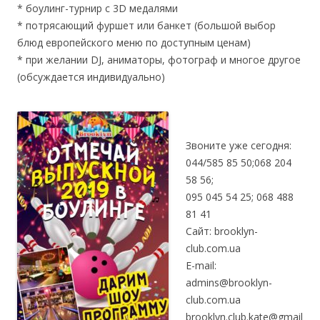
* боулинг-турнир с 3D медалями
* потрясающий фуршет или банкет (большой выбор
блюд европейского меню по доступным ценам)
* при желании DJ, аниматоры, фотограф и многое другое
(обсуждается индивидуально)
Звоните уже сегодня:
044/585 85 50;068 204
58 56;
095 045 54 25; 068 488
81 41
Сайт: brooklyn-
club.com.ua
E-mail:
admins@brooklyn-
club.com.ua
brooklyn.club.kate@gmail