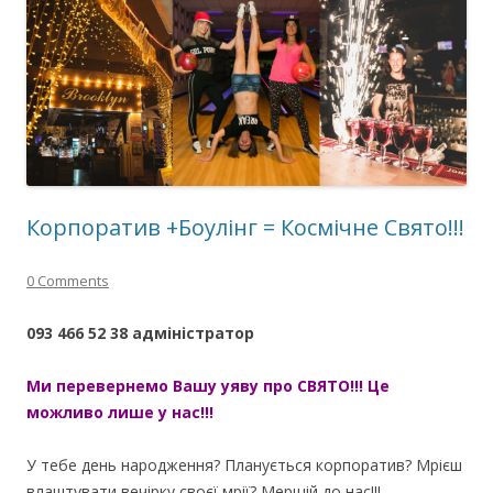
Корпоратив +Боулінг = Космічне Свято!!!
0 Comments
093 466 52 38 адміністратор
Ми перевернемо Вашу уяву про СВЯТО!!! Це
можливо лише у нас!!!
У тебе день народження? Планується корпоратив? Мрієш
влаштувати вечірку своєї мрії? Мерщій до нас!!!