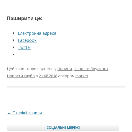
Поширити це:
Електронна адреса
Facebook
Twitter
Цей запис оприлюднено у
Новини
,
Новости боулинга
,
Новости клуба
о
21.08.2018
автором
market
.
Навігація по запису
←
Старіші записи
СОЦІАЛЬНІ МЕРЕЖІ