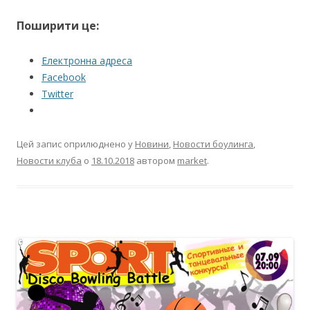
Поширити це:
Електронна адреса
Facebook
Twitter
Цей запис оприлюднено у
Новини
,
Новости боулинга
,
Новости клуба
о
18.10.2018
автором
market
.