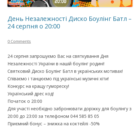
День Незалежності Диско Боулінг Батл –
24 серпня о 20:00
0 Comments
24 серпня запрошуємо Вас на святкування Дня
Незалежності України в нашій боулінг родині!
Святковий Диско Боулінг Батл в українських мотивах!
Співаємо і танцюємо під українські музичні хіти!
Конкурс на кращу гумореску!
Український дрес код!
Початок о 20:00
Для участі необхідно забронювати доріжку для боулінгу з
20:00 до 23:00 за телефоном 044 585 85 05
Приємний бонус – знижка на коктейлі -50%