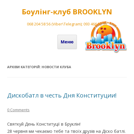
Боулінг-клуб BROOKLYN
068 204 58 56 (Viber\Telegram); 093 466 52 38
Перейти до вмісту
Меню
АРХІВИ КАТЕГОРІЙ:
НОВОСТИ КЛУБА
Дискобатл в честь Дня Конституции!
0 Comments
Святкуй День Конституції в Бруклін!
28 червня ми чекаємо тебе та твоїх друзів на Діско батлі.