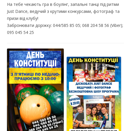
На тебе чекають гра в боулінг, запальні танці під ритми
Just Dance, ведучий з крутими конкурсами, фотограф та
призи від клубу!
Забронювати доріжку: 044/585 85 05; 068 204 58 56 (Viber);
095 045 54 25