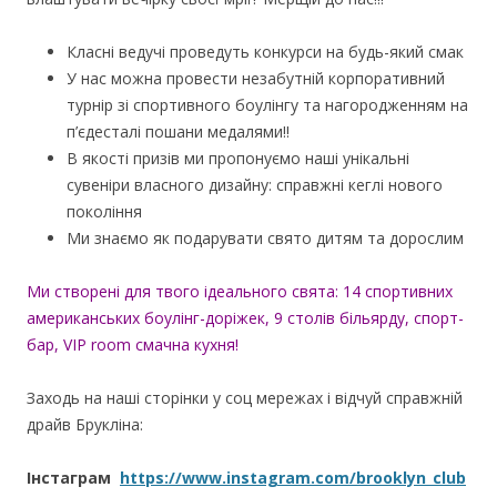
Класні ведучі проведуть конкурси на будь-який смак
У нас можна провести незабутній корпоративний
турнір зі спортивного боулінгу та нагородженням на
п’єдесталі пошани медалями!!
В якості призів ми пропонуємо наші унікальні
сувеніри власного дизайну: справжні кеглі нового
покоління
Ми знаємо як подарувати свято дитям та дорослим
Ми створені для твого ідеального свята: 14 спортивних
американських боулінг-доріжек, 9 столів більярду, спорт-
бар, VIP room смачна кухня!
Заходь на наші сторінки у соц мережах і відчуй справжній
драйв Брукліна:
Інстаграм
https://www.instagram.com/brooklyn_club