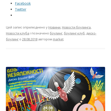
Facebook
Twitter
Цей запис оприлюднено у
Новини
,
Новости боулинга
,
Новости клуба
і позначено
боулинг
,
боулинг-клуб
,
диско-
боулинг
о
28.08.2018
автором
market
.