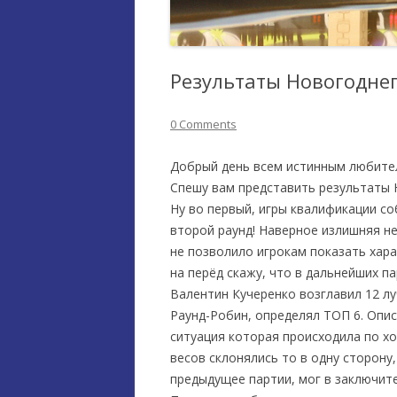
Результаты Новогоднег
0 Comments
Добрый день всем истинным любител
Спешу вам представить результаты 
Ну во первый, игры квалификации со
второй раунд! Наверное излишняя н
не позволило игрокам показать хара
на перёд скажу, что в дальнейших пар
Валентин Кучеренко возглавил 12 л
Раунд-Робин, определял ТОП 6. Описы
ситуация которая происходила по х
весов склонялись то в одну сторону,
предыдущее партии, мог в заключит