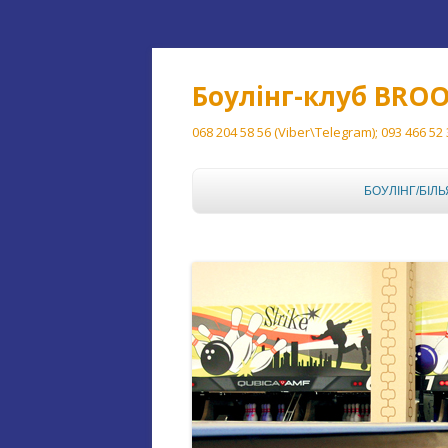
Боулінг-клуб BRO
068 204 58 56 (Viber\Telegram); 093 466 52
БОУЛІНГ/БІЛЬ
БОУЛІНГ
БІЛЬЯРД