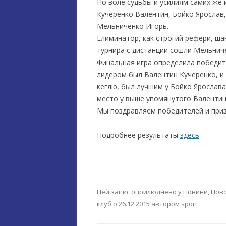
По воле судьбы и усилиям самих же 
Кучеренко Валентин, Бойко Ярослав
Мельниченко Игорь.
Елиминатор, как строгий рефери, шан
турнира с дистанции сошли Мельнич
Финальная игра определила победите
лидером был Валентин Кучеренко, и 
кеглю, был лучшим у Бойко Ярослава
место у выше упомянутого Валентина
Мы поздравляем победителей и призё
Подробнее результаты
здесь
Цей запис оприлюднено у
Новини
,
Ново
клуб
о
26.12.2015
автором
sport
.