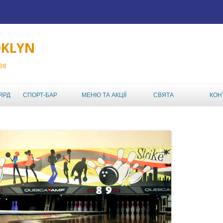
OKLYN
 38
Перейти до вмісту
ЯРД
СПОРТ-БАР
МЕНЮ ТА АКЦІЇ
СВЯТА
КОН
ТУРНІРИ
МЕНЮ РЕСТОРАНА
ABC TOUR
ДЕНЬ НАРОДЖЕННЯ
АКЦІЇ КЛУБУ
ABC MIXED DOUBLES
ДИТЯЧИЙ ДЕНЬ
АФІША
НАРОДЖЕННЯ
AMATEUR BOWLING
LEAGUE
КОРПОРАТИВ,
КОРПОРАТИВНИЙ
ШКІЛЬНИЙ ЧЕМПІОНАТ
ВІДПОЧИНОК У
БОУЛІНГ-КЛУБІ
ИНДВИВИДУАЛЬНЫЙ
ABL