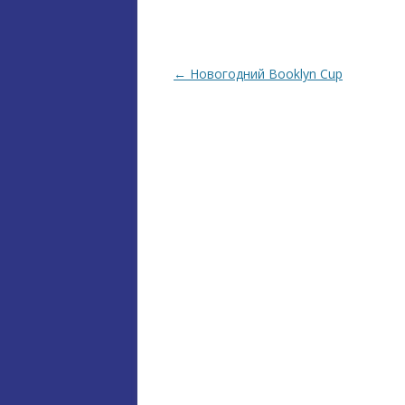
Навігація по запису
←
Новогодний Booklyn Cup