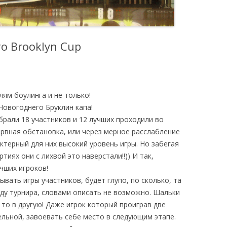
SUMMER CUP
СПЕЦИАЛЬНЫЕ
о Brooklyn Cup
ТУРНИРЫ
ям боулинга и не только!
Новогоднего Бруклин капа!
брали 18 участников и 12 лучших проходили во
ервная обстановка, или через мерное расслабление
ктерный для них высокий уровень игры. Но забегая
тиях они с лихвой это наверстали!!)) И так,
учших
игроков!
вать игры участников, будет глупо, по сколько, та
оду турнира, словами описать не возможно. Шальки
 то в другую! Даже игрок который проиграв две
ельной, завоевать себе место в следующим этапе.