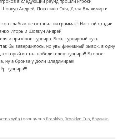
игроков в следующий раунд прошли игроки:
, Шовкун Андрей, Покотило Оля, Доля Владимир и
сов слабым не оставил ни грамма!!!! На этой стадии
енко Игорь и Шовкун Андрей.
ля и призёров турнира. Весь турнирный путь
так бы завершилось, но увы финишный рывок, в одну
, который и стал победителем турнира!! Второе
, ну а бронза у Доли Владимира!!!
р турнира!!!
сти клуба
і позначено
Brooklyn
,
Brooklyn Cup
,
боулинг-