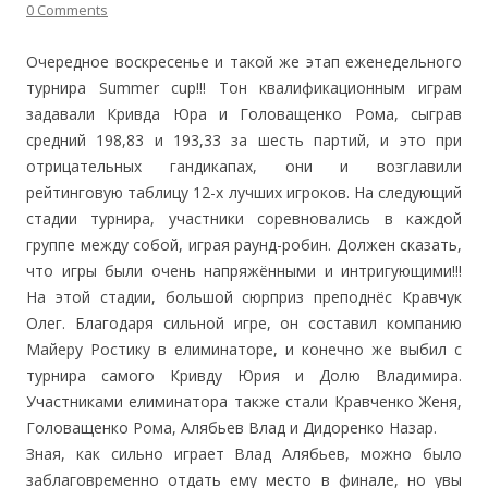
0 Comments
Очередное воскресенье и такой же этап еженедельного
турнира Summer cup!!! Тон квалификационным играм
задавали Кривда Юра и Головащенко Рома, сыграв
средний 198,83 и 193,33 за шесть партий, и это при
отрицательных гандикапах, они и возглавили
рейтинговую таблицу 12-х лучших игроков.
На следующий
стадии турнира, участники соревновались в каждой
группе между собой, играя раунд-робин. Должен сказать,
что игры были очень напряжёнными и интригующими!!!
На этой стадии, большой сюрпр
из преподнёс Кравчук
Олег. Благодаря сильной игре, он составил компанию
Майеру Ростику в елиминаторе, и конечно же выбил с
турнира самого Кривду Юрия и Долю Владимира.
Участниками елиминатора также стали Кравченко Женя,
Головащенко Рома, Алябьев Влад и Дидоренко Назар.
Зная, как сильно играет Влад Алябьев, можно было
заблаговременно отдать ему место в финале, но увы