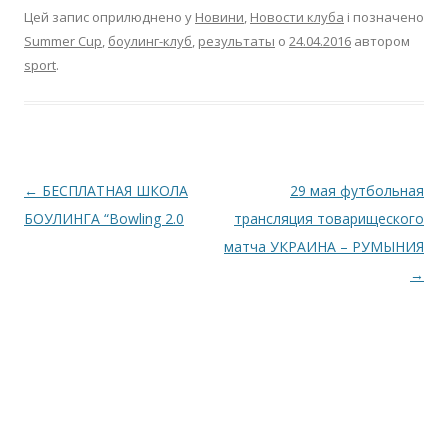
Цей запис оприлюднено у
Новини
,
Новости клуба
і позначено
Summer Cup
,
боулинг-клуб
,
результаты
о
24.04.2016
автором
sport
.
Навігація по запису
←
БЕСПЛАТНАЯ ШКОЛА
29 мая футбольная
БОУЛИНГА “Bowling 2.0
трансляция товарищеского
матча УКРАИНА – РУМЫНИЯ
→