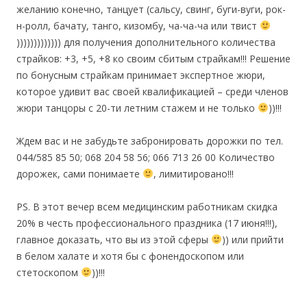
желанию конечно, танцует (сальсу, свинг, буги-вуги, рок-
н-ролл, бачату, танго, кизомбу, ча-ча-ча или твист
))))))))))))) для получения дополн
ительного количества
страйков: +3, +5, +8 ко своим сбитым страйкам!!! Решение
по бонусным страйкам принимает экспертное жюри,
которое удивит вас своей квалификацией – среди членов
жюри танцоры с 20-ти летним стажем и не только
))!!!
Ждем вас и не забудьте забронировать дорожки по тел.
044/585 85 50; 068 204 58 56; 066 713 26 00 Количество
дорожек, сами понимаете
, лимитировано!!!
PS. В этот вечер всем медицинским работникам скидка
20% в честь профессионального праздника (17 июня!!!),
главное доказать, что вы из этой сферы
)) или прийти
в белом халате и хотя бы с фонендоскопом или
стетоскопом
))!!!