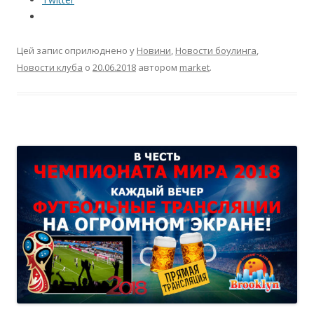
Цей запис оприлюднено у
Новини
,
Новости боулинга
,
Новости клуба
о
20.06.2018
автором
market
.