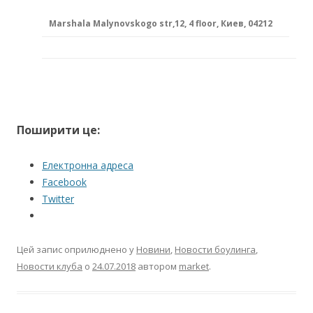
Marshala Malynovskogo str,12, 4 floor, Киев, 04212
Поширити це:
Електронна адреса
Facebook
Twitter
Цей запис оприлюднено у
Новини
,
Новости боулинга
,
Новости клуба
о
24.07.2018
автором
market
.