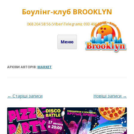
Боулінг-клуб BROOKLYN
068 204 58 56 (Viber\Telegram); 093 466 52 38
Перейти до вмісту
Меню
АРХІВИ АВТОРІВ:
MARKET
Навігація по запису
←
Старіші записи
Новіші записи
→