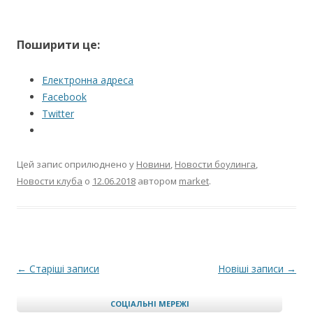
Поширити це:
Електронна адреса
Facebook
Twitter
Цей запис оприлюднено у
Новини
,
Новости боулинга
,
Новости клуба
о
12.06.2018
автором
market
.
Навігація по запису
←
Старіші записи
Новіші записи
→
СОЦІАЛЬНІ МЕРЕЖІ