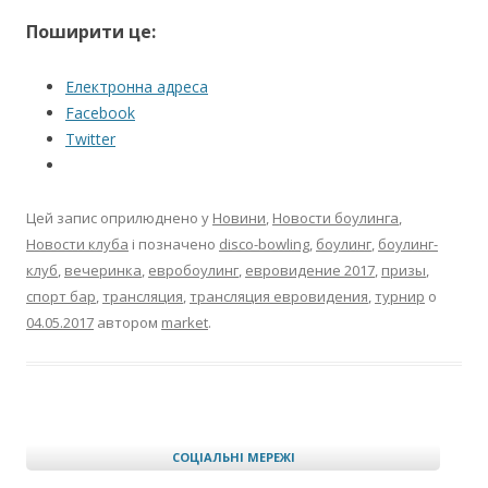
Поширити це:
Електронна адреса
Facebook
Twitter
Цей запис оприлюднено у
Новини
,
Новости боулинга
,
Новости клуба
і позначено
disco-bowling
,
боулинг
,
боулинг-
клуб
,
вечеринка
,
евробоулинг
,
евровидение 2017
,
призы
,
спорт бар
,
трансляция
,
трансляция евровидения
,
турнир
о
04.05.2017
автором
market
.
СОЦІАЛЬНІ МЕРЕЖІ