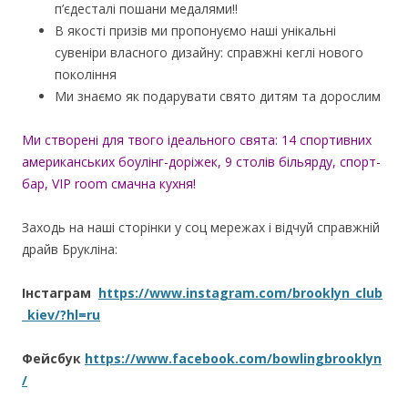
п’єдесталі пошани медалями!!
В якості призів ми пропонуємо наші унікальні
сувеніри власного дизайну: справжні кеглі нового
покоління
Ми знаємо як подарувати свято дитям та дорослим
Ми створені для твого ідеального свята: 14 спортивних
американських боулінг-доріжек, 9 столів більярду, спорт-
бар, VIP room смачна кухня!
Заходь на наші сторінки у соц мережах і відчуй справжній
драйв Брукліна:
Інстаграм
https://www.instagram.com/brooklyn_club
_kiev/?hl=ru
Фейсбук
https://www.facebook.com/bowlingbrooklyn
/