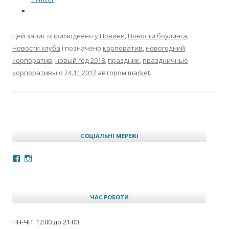
Цей запис оприлюднено у
Новини
,
Новости боулинга
,
Новости клуба
і позначено
корпоратив
,
новогодний
корпоратив
,
новый год 2018
,
праздник
,
праздничные
корпоративы
о
24.11.2017
автором
market
.
СОЦІАЛЬНІ МЕРЕЖІ
Facebook
Instagram
ЧАС РОБОТИ
ПН-ЧП 12:00 до 21:00