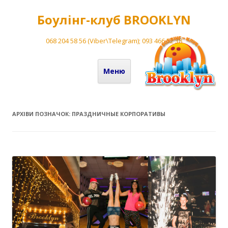
Боулінг-клуб BROOKLYN
068 204 58 56 (Viber\Telegram); 093 466 52 38
Перейти до вмісту
Меню
АРХІВИ ПОЗНАЧОК:
ПРАЗДНИЧНЫЕ КОРПОРАТИВЫ