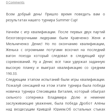
0 Comments
Всем добрый день! Пришло время поведать вам о
результатах нашего турнира Summer Cup!
Начнём с игр квалификации. После первых двух партий
безоговорочными лидерами были Кравченко Женя и
Мельниченко Денис! Но по окончанию квалификации,
Женька с огромными потугами вскочил на последний
вагон поезда который следовал в следующий круг
соревнований. Ну а Денис всё таки удержал заданную
высокую планку и выиграл квалификацию со средним
190.33.
Следующим этапом испытаний были игры квалификации.
Пожалуй сенсацией на этом этапе турнира была победа
новичка турнира Спесивцива Виталия, который обыграл
сильного соперника Владимира Долю и немение
заслуживающие уважение, была победа Дробот Алёны
над вездесущим Кривдой Юрием.Об остальных стыках