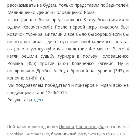
рассказывать не будем, только представим победителей:
Мельниченко Денис и Головащенко Рома.
Игры финала были представлены 3 хаусбольщиками и
одним Кравченком!)) После первой игры лидером был
новичок турнира, Виталий и все было бы хорошо если бы
не вторая игра, где отсутствие необходимого опыта,
сыграло злую шутку! и как следствие 4-е место. Всего 4
кегли решили судьбу турнира в пользу Головащенко
Романа (356) против (352) Кравченко Евгения. Ну и
поздравляем Дробот Алёну с бронзой на турнире (343), и
конечно с (-6)!!!!))).
Мы поздравляем победителя и призёров и ждём всех на
следующим этапе 12.06.2016.
Результаты
здесь
Цей запис оприлюднено у
Новини
,
Новости клуба
і позначено
Brooklyn
,
Summer Cup
,
боулинг-клуб
,
результаты
о
05.06.2016