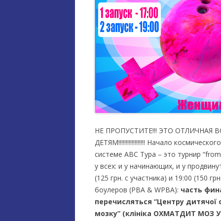
НЕ ПРОПУСТИТЕ!!! ЭТО ОТЛИЧНА
ДЕТЯМ!!!!!!!!!!!!!!!!!! Начало космичес
системе АВС Тура – это турнир “from
у всех: и у начинающих, и у продвинут
(125 грн. с участника) и 19:00 (150 
боулеров (PBA & WPBA):
часть фин
перечисляться “Центру дитячої о
мозку” (клініка ОХМАТДИТ МОЗ У