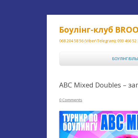
Боулінг-клуб BRO
068 204 58 56 (Viber\Telegram); 093 466 52
БОУЛІНГ/БІЛЬ
БОУЛІНГ
ABC Mixed Doubles – з
БІЛЬЯРД
0 Comments