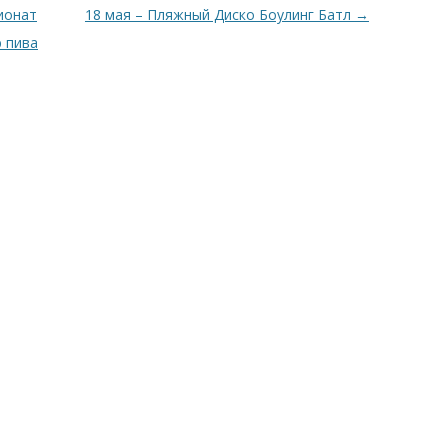
ионат
18 мая – Пляжный Диско Боулинг Батл
→
 пива