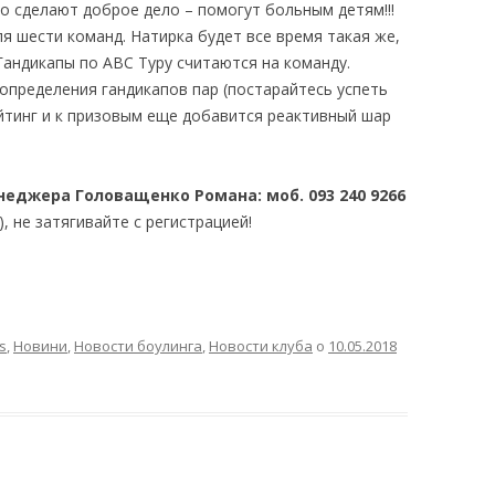
о сделают доброе дело – помогут больным детям!!!
я шести команд. Натирка будет все время такая же,
. Гандикапы по АВС Туру считаются на команду.
определения гандикапов пар (постарайтесь успеть
рейтинг и к призовым еще добавится реактивный шар
неджера Головащенко Романа: моб. 093 240 9266
, не затягивайте с регистрацией!
s
,
Новини
,
Новости боулинга
,
Новости клуба
о
10.05.2018