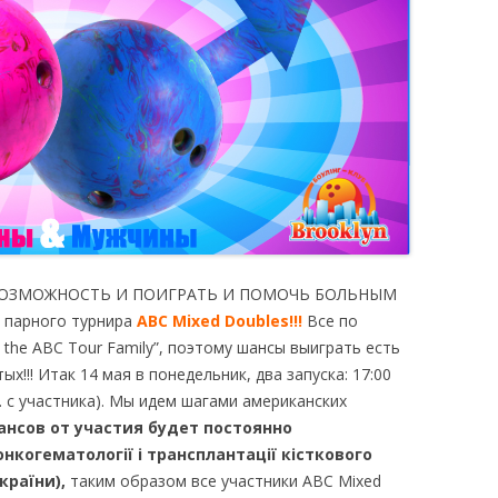
SUMMER CUP
СПЕЦИАЛЬНЫЕ
ТУРНИРЫ
Я ВОЗМОЖНОСТЬ И ПОИГРАТЬ И ПОМОЧЬ БОЛЬНЫМ
кого парного турнира
ABC Mixed Doubles!!!
Все по
 the ABC Tour Family”, поэтому шансы выиграть есть
ых!!! Итак 14 мая в понедельник, два запуска: 17:00
грн. с участника). Мы идем шагами американских
ансов от участия будет посто
янно
нкогематології і трансплантації кісткового
країни),
таким образом все участники АВС Mixed