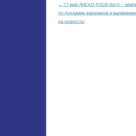
Навігація по запису
←
11 мая ДИСКО-FOOD-батл – чемп
по поеданию вареников и выпиванию
на скорость!