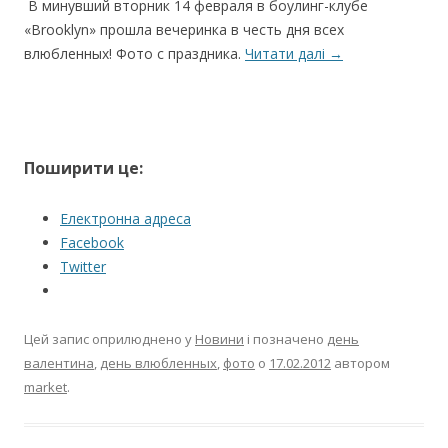
В минувший вторник 14 февраля в боулинг-клубе
«Brooklyn» прошла вечеринка в честь дня всех
влюбленных! Фото с праздника.
Читати далі
→
Поширити це:
Електронна адреса
Facebook
Twitter
Цей запис оприлюднено у
Новини
і позначено
день
валентина
,
день влюбленных
,
фото
о
17.02.2012
автором
market
.