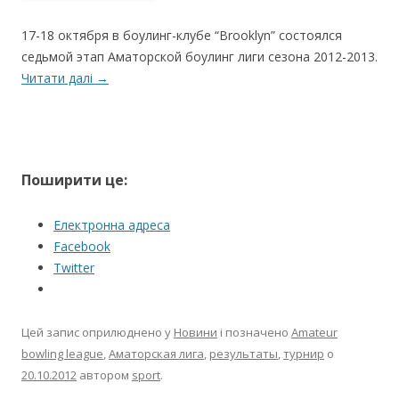
17-18 октября в боулинг-клубе “Brooklyn” состоялся
седьмой этап Аматорской боулинг лиги сезона 2012-2013.
Читати далі
→
Поширити це:
Електронна адреса
Facebook
Twitter
Цей запис оприлюднено у
Новини
і позначено
Amateur
bowling league
,
Аматорская лига
,
результаты
,
турнир
о
20.10.2012
автором
sport
.