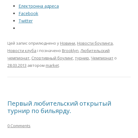
Електронна адреса
Facebook
Twitter
Цей запис оприлюднено у
Новини
,
Новости боулинга
,
Новости клуба
і позначено
Brooklyn
,
Любительский
чемпионат
,
Спортивный боулинг
,
турнир
,
Чемпионат
о
28.03.2013
автором
market
.
Первый любительский открытый
турнир по бильярду.
0 Comments