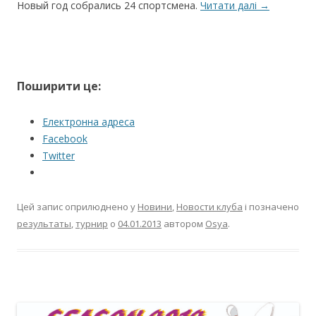
Новый год собрались 24 спортсмена.
Читати далі
→
Поширити це:
Електронна адреса
Facebook
Twitter
Цей запис оприлюднено у
Новини
,
Новости клуба
і позначено
результаты
,
турнир
о
04.01.2013
автором
Osya
.