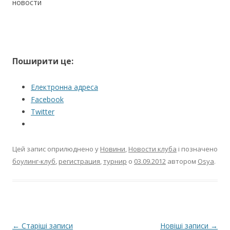
новости
Поширити це:
Електронна адреса
Facebook
Twitter
Цей запис оприлюднено у
Новини
,
Новости клуба
і позначено
боулинг-клуб
,
регистрация
,
турнир
о
03.09.2012
автором
Osya
.
Навігація по запису
←
Старіші записи
Новіші записи
→