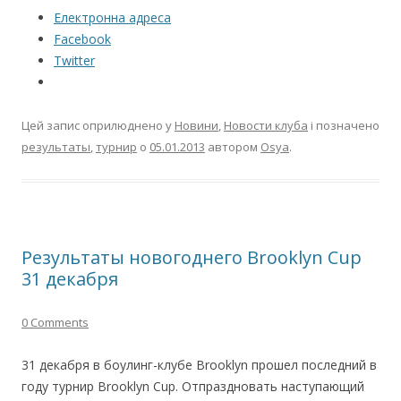
Електронна адреса
Facebook
Twitter
Цей запис оприлюднено у
Новини
,
Новости клуба
і позначено
результаты
,
турнир
о
05.01.2013
автором
Osya
.
Результаты новогоднего Brooklyn Cup
31 декабря
0 Comments
31 декабря в боулинг-клубе Brooklyn прошел последний в
году турнир Brooklyn Cup. Отпраздновать наступающий