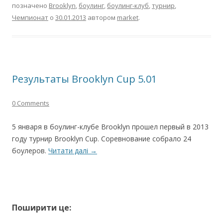
позначено
Brooklyn
,
боулинг
,
боулинг-клуб
,
турнир
,
Чемпионат
о
30.01.2013
автором
market
.
Результаты Brooklyn Cup 5.01
0 Comments
5 января в боулинг-клубе Brooklyn прошел первый в 2013
году турнир Brooklyn Cup. Соревнование собрало 24
боулеров.
Читати далі
→
Поширити це: