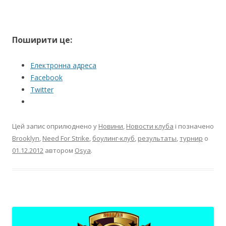
Поширити це:
Електронна адреса
Facebook
Twitter
Цей запис оприлюднено у
Новини
,
Новости клуба
і позначено
Brooklyn
,
Need For Strike
,
боулинг-клуб
,
результаты
,
турнир
о
01.12.2012
автором
Osya
.