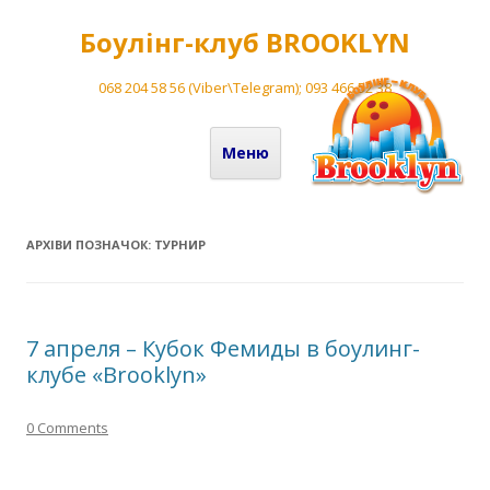
Боулінг-клуб BROOKLYN
068 204 58 56 (Viber\Telegram); 093 466 52 38
Перейти до вмісту
Меню
АРХІВИ ПОЗНАЧОК:
ТУРНИР
7 апреля – Кубок Фемиды в боулинг-
клубе «Brooklyn»
0 Comments